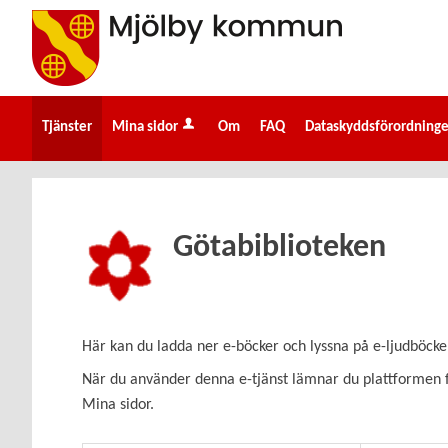
Välkommen
till
e-
tjänster
-
Tjänster
Mina sidor
Om
FAQ
Dataskyddsförordning
Mjölby
kommun
Götabiblioteken
Här kan du ladda ner e-böcker och lyssna på e-ljudböcke
När du använder denna e-tjänst lämnar du plattformen fö
Mina sidor.