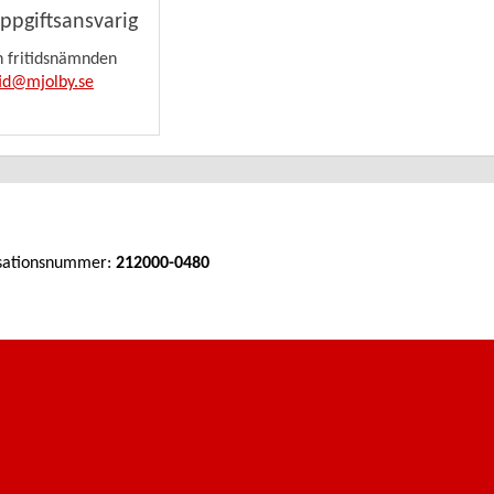
ppgiftsansvarig
h fritidsnämnden
tid@mjolby.se
sationsnummer:
212000-0480