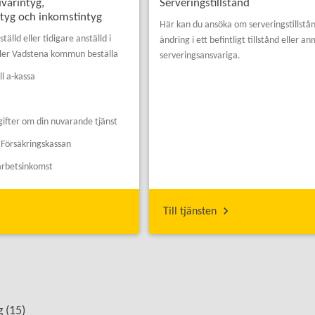
ivarintyg,
Serveringstillstånd
ntyg och inkomstintyg
Här kan du ansöka om serveringstillstå
älld eller tidigare anställd i
ändring i ett befintligt tillstånd eller an
ler Vadstena kommun beställa
serveringsansvariga.
ll a-kassa
ifter om din nuvarande tjänst
l Försäkringskassan
 arbetsinkomst
Till tjänsten
 (
15
)