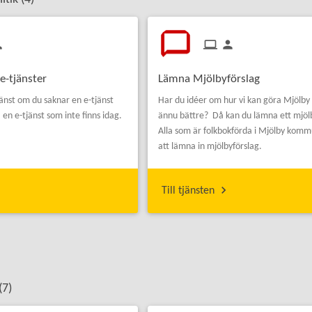
e-tjänster
Lämna Mjölbyförslag
änst om du saknar en e-tjänst
Har du idéer om hur vi kan göra Mjöl
å en e-tjänst som inte finns idag.
ännu bättre? Då kan du lämna ett mjöl
Alla som är folkbokförda i Mjölby komm
att lämna in mjölbyförslag.
Till tjänsten
(
7
)