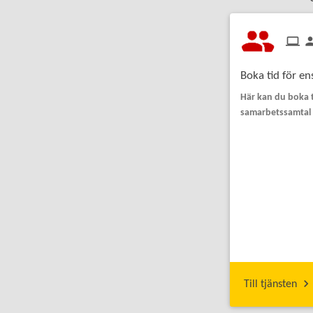
Boka tid för e
Här kan du boka t
samarbetssamtal
Till tjänsten