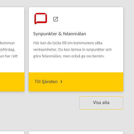
Synpunkter & felanmälan
by kommun
Här kan du tycka till om kommunens olika
byförslag.
verksamheter. Du kan lämna in synpunkter och
un har rätt
göra felanmälan, men också ge oss beröm.
Till tjänsten
Visa alla