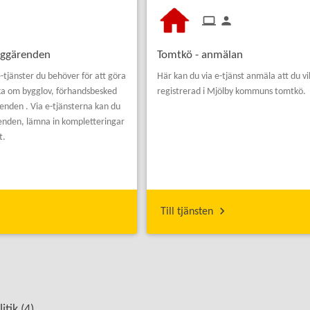
yggärenden
Tomtkö - anmälan
e-tjänster du behöver för att göra
Här kan du via e-tjänst anmäla att du vill
a om bygglov, förhandsbesked
registrerad i Mjölby kommuns tomtkö.
enden . Via e-tjänsterna kan du
renden, lämna in kompletteringar
t.
Till tjänsten
tik (
4
)