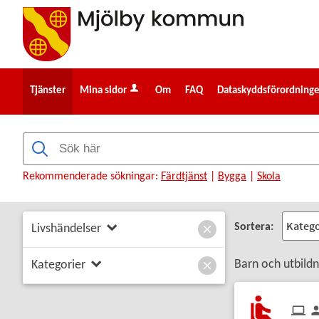
Välkommen
till
e-
tjänster
-
Tjänster
Mina sidor
Om
FAQ
Dataskyddsförordning
Mjölby
kommun
Rekommenderade sökningar:
Färdtjänst
|
Bygga
|
Skola
Sortera:
Livshändelser
Barn och utbildn
Kategorier