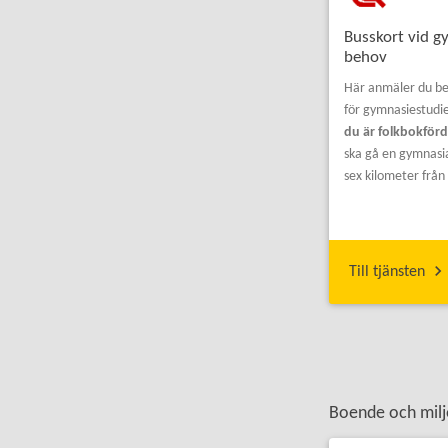
Busskort vid g
behov
Här anmäler du be
för gymnasiestudi
du är folkbokför
ska gå en gymnasia
sex kilometer fr
Till tjänsten
Boende och milj