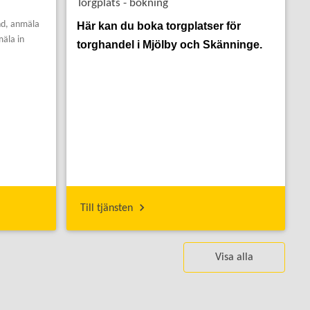
Torgplats - bokning
nd, anmäla
Här kan du boka torgplatser för
mäla in
torghandel i Mjölby och Skänninge.
Till tjänsten
Visa alla