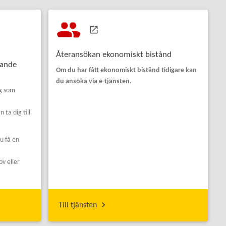
r
Återansökan ekonomiskt bistånd
rande
Om du har fått ekonomiskt bistånd tidigare kan
du ansöka via e-tjänsten.
ig som
ta dig till
u få en
ov eller
Till tjänsten