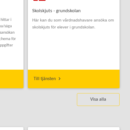
Skolskjuts - grundskolan
ittar i
Här kan du som vårdnadshavare ansöka om
ka/säga
skolskjuts för elever i grundskolan.
etsansökan
schema för
uppgifter
Till tjänsten
Visa alla