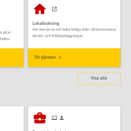
Lokalbokning
Här kan du se och boka lediga tider vid kommunens
a på e-
idrotts- och fritidsanläggningar.
oteken.
Till tjänsten
Visa alla