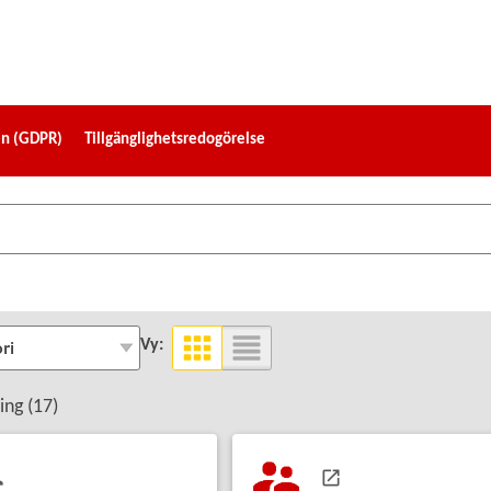
en (GDPR)
Tillgänglighetsredogörelse
Vy:
ing (
17
)