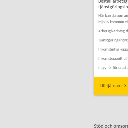
Beställ arbetsg
tjänstgöringsi
Här kan du som anst
Mjölby kommun el
Arbetsgivarintyg ti
Tjänstgöringsintyg
Inkomstintyg -uppg
Inkomstuppgift til
Intyg för förlorad
Till tjänsten
Stöd och omsorg