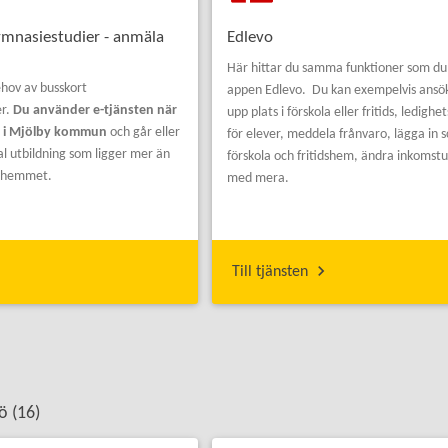
ymnasiestudier - anmäla
Edlevo
Här hittar du samma funktioner som du h
hov av busskort
appen Edlevo. Du kan exempelvis ansö
er.
Du använder e-tjänsten när
upp plats i förskola eller fritids, ledigh
d i Mjölby kommun
och går eller
för elever, meddela frånvaro, lägga in 
l utbildning som ligger mer än
förskola och fritidshem, ändra inkomst
ån hemmet.
med mera.
Till tjänsten
ö (
16
)