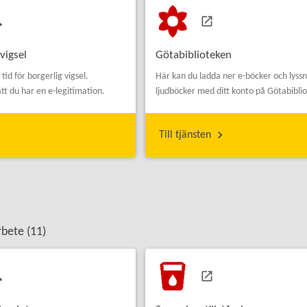
vigsel
Götabiblioteken
tid för borgerlig vigsel.
Här kan du ladda ner e-böcker och lyssn
att du har en e-legitimation.
ljudböcker med ditt konto på Götabibli
Till tjänsten
rbete (
11
)