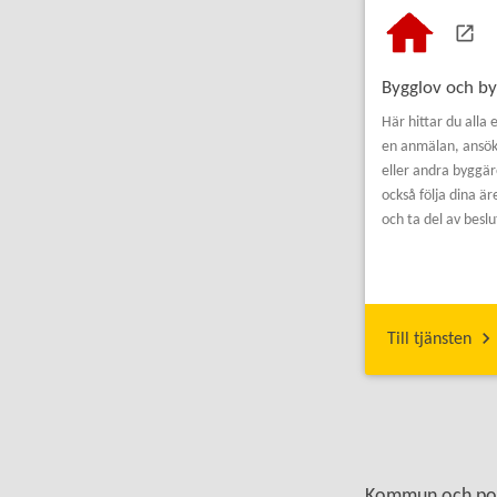
Bygglov och b
Här hittar du alla 
en anmälan, ansök
eller andra byggär
också följa dina ä
och ta del av beslu
Till tjänsten
Kommun och poli