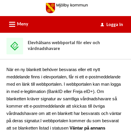
Välkommen
till
e-
L
Meny
Logga in
u
tjänster
-
Elevhälsans webbportal för elev och
Mjölby
vårdnadshavare
kommun
När en ny blankett behöver besvaras eller ett nytt
meddelande finns i elevportalen, får ni ett e-postmeddelande
med en länk till webbportalen. I webbportalen kan man logga
in med e-legitimation (BankID eller Freja eID+). Om
blanketten kräver signatur av samtliga vårdnadshavare så
kommer ett e-postmeddelande att skickas till övriga
vårdnadshavare om att en blankett har besvarats och väntar
på deras signatur.I webbportalen kommer du som besvarat
att se blanketten listad i statusen
Väntar på annans