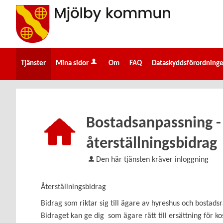
Välkommen
till
e-
tjänster
-
Tjänster
Mina sidor
Om
FAQ
Dataskyddsförordning
Mjölby
kommun
Bostadsanpassning 
återställningsbidrag
Den här tjänsten kräver inloggning
Återställningsbidrag
Bidrag som riktar sig till ägare av hyreshus och bostad
Bidraget kan ge dig som ägare rätt till ersättning för ko