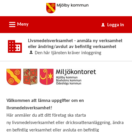
Välkommen
till
e-
L
Meny
Logga in
u
tjänster
-
Livsmedelsverksamhet - anmäla ny verksamhet
Mjölby
eller ändring/avslut av befintlig verksamhet
kommun
Den här tjänsten kräver inloggning
Välkommen att lämna uppgifter om en
livsmedelsverksamhet!
Här anmäler du att ditt företag ska starta
ny livsmedelsverksamhet eller dricksvattenanläggning, ändra
en befintlig verksamhet eller avsluta en befintlig