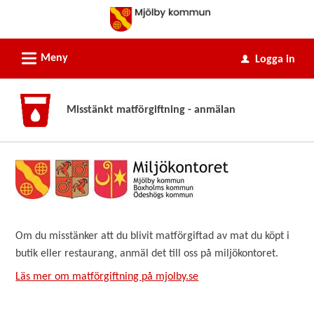
Välkommen
till
e-
L
Meny
Logga in
u
tjänster
-
Mjölby
Misstänkt matförgiftning - anmälan
kommun
Om du misstänker att du blivit matförgiftad av mat du köpt i
butik eller restaurang, anmäl det till oss på miljökontoret.
Läs mer om matförgiftning på mjolby.se