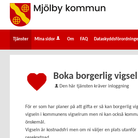
Välkommen
till
e-
tjänster
-
Tjänster
Mina sidor
Om
FAQ
Dataskyddsförordning
Mjölby
kommun
Boka borgerlig vigsel
Den här tjänsten kräver inloggning
För er som har planer på att gifta er så kan borgerlig vig
vigseln i kommunens vigselrum men ni kan också komma
önskemål.
Vigseln är kostnadsfri men om ni väljer en plats utanf
resekostnad.