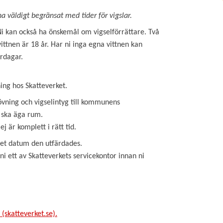
a väldigt begränsat med tider för vigslar.
 Ni kan också ha önskemål om vigselförrättare. Två
ittnen är 18 år. Har ni inga egna vittnen kan
rdagar.
ing hos Skatteverket.
övning och vigselintyg till kommunens
 ska äga rum.
j är komplett i rätt tid.
det datum den utfärdades.
ni ett av Skatteverkets servicekontor innan ni
(skatteverket.se).