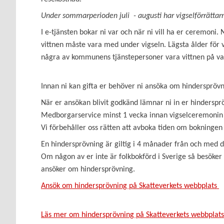
Under sommarperioden juli - augusti har vigselförrättarn
I e-tjänsten bokar ni var och när ni vill ha er ceremoni.
vittnen måste vara med under vigseln. Lägsta ålder för v
några av kommunens tjänstepersoner vara vittnen på va
Innan ni kan gifta er behöver ni ansöka om hindersprövn
När er ansökan blivit godkänd lämnar ni in er hinderspr
Medborgarservice minst 1 vecka innan vigselceremonin
Vi förbehåller oss rätten att avboka tiden om bokningen e
En hindersprövning är giltig i 4 månader från och med 
Om någon av er inte är folkbokförd i Sverige så besöker 
ansöker om hindersprövning.
Ansök om hindersprövning på Skatteverkets webbplats
Läs mer om hindersprövning på Skatteverkets webbplats 